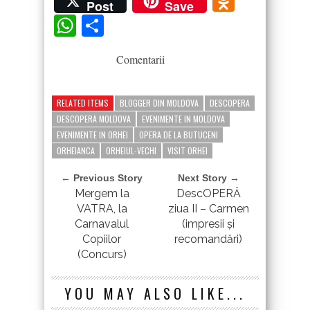
Odnokla
Post
Save
WhatsApp
Partajează
Comentarii
RELATED ITEMS
BLOGGER DIN MOLDOVA
DESCOPERA
DESCOPERA MOLDOVA
EVENIMENTE IN MOLDOVA
EVENIMENTE IN ORHEI
OPERA DE LA BUTUCENI
ORHEIANCA
ORHEIUL-VECHI
VISIT ORHEI
← Previous Story
Next Story →
Mergem la
DescOPERĂ
VATRA, la
ziua II – Carmen
Carnavalul
(impresii şi
Copiilor
recomandări)
(Concurs)
YOU MAY ALSO LIKE...