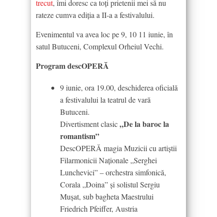
trecut
, îmi doresc ca toţi prietenii mei să nu
rateze cumva ediţia a II-a a festivalului.
Evenimentul va avea loc pe 9, 10 11 iunie, în
satul Butuceni, Complexul Orheiul Vechi.
Program descOPERĂ
9 iunie, ora 19.00, deschiderea oficială
a festivalului la teatrul de vară
Butuceni.
„De la baroc la
Divertisment clasic
romantism”
DescOPERĂ magia Muzicii cu artiștii
Filarmonicii Naționale „Serghei
Lunchevici” – orchestra simfonică,
Corala „Doina” și solistul Sergiu
Mușat, sub bagheta Maestrului
Friedrich Pfeiffer, Austria