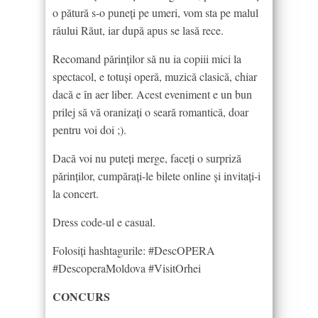
o pătură s-o puneţi pe umeri, vom sta pe malul
râului Răut, iar după apus se lasă rece.
Recomand părinţilor să nu ia copiii mici la
spectacol, e totuşi operă, muzică clasică, chiar
dacă e în aer liber. Acest eveniment e un bun
prilej să vă oranizaţi o seară romantică, doar
pentru voi doi ;).
Dacă voi nu puteţi merge, faceţi o surpriză
părinţilor, cumpăraţi-le bilete online şi invitaţi-i
la concert.
Dress code-ul e casual.
Folosiţi hashtagurile: #DescOPERA
#DescoperaMoldova #VisitOrhei
CONCURS