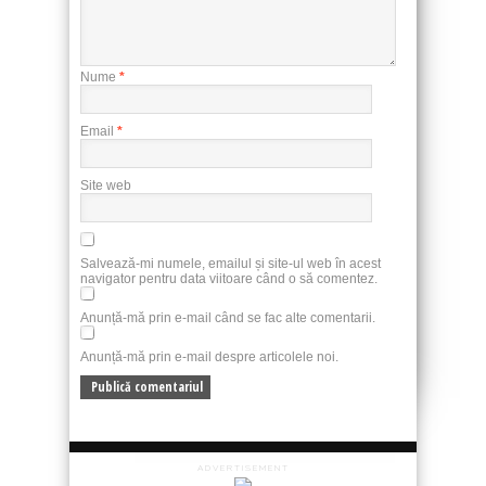
Nume
*
Email
*
Site web
Salvează-mi numele, emailul și site-ul web în acest
navigator pentru data viitoare când o să comentez.
Anunță-mă prin e-mail când se fac alte comentarii.
Anunță-mă prin e-mail despre articolele noi.
ADVERTISEMENT