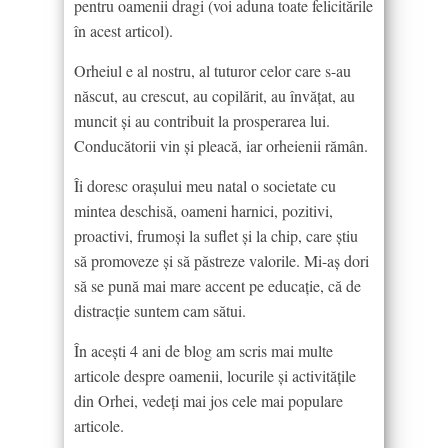
pentru oamenii dragi (voi aduna toate felicitările
în acest articol).
Orheiul e al nostru, al tuturor celor care s-au
născut, au crescut, au copilărit, au învățat, au
muncit și au contribuit la prosperarea lui.
Conducătorii vin și pleacă, iar orheienii rămân.
Îi doresc orașului meu natal o societate cu
mintea deschisă, oameni harnici, pozitivi,
proactivi, frumoși la suflet și la chip, care știu
să promoveze și să păstreze valorile. Mi-aș dori
să se pună mai mare accent pe educație, că de
distracție suntem cam sătui.
În acești 4 ani de blog am scris mai multe
articole despre oamenii, locurile și activitățile
din Orhei, vedeți mai jos cele mai populare
articole.