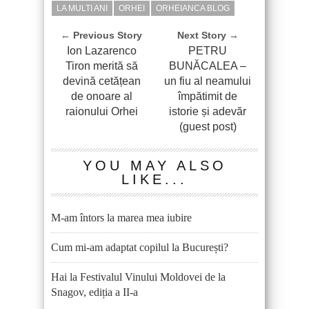
LA MULTI ANI
ORHEI
ORHEIANCA BLOG
← Previous Story
Next Story →
Ion Lazarenco
PETRU
Tiron merită să
BUNĂCALEA –
devină cetățean
un fiu al neamului
de onoare al
împătimit de
raionului Orhei
istorie și adevăr
(guest post)
YOU MAY ALSO
LIKE...
M-am întors la marea mea iubire
Cum mi-am adaptat copilul la București?
Hai la Festivalul Vinului Moldovei de la
Snagov, ediția a II-a