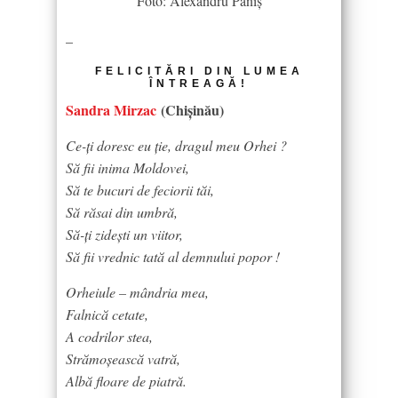
Foto: Alexandru Paniș
–
FELICITĂRI DIN LUMEA
ÎNTREAGĂ!
Sandra Mirzac
(Chișinău)
Ce-ți doresc eu ție, dragul meu Orhei ?
Să fii inima Moldovei,
Să te bucuri de feciorii tăi,
Să răsai din umbră,
Să-ți zidești un viitor,
Să fii vrednic tată al demnului popor !
Orheiule – mândria mea,
Falnică cetate,
A codrilor stea,
Strămoșească vatră,
Albă floare de piatră.