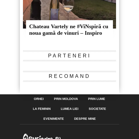
Chateau Vartely ne #ViNspiră cu
noua gamă de vinuri – Inspiro
PARTENERI
RECOMAND
ORHEI
PRIN MOLDOVA
PRIN LUME
LA FEMININ
LUMEA LIEI
SOCIETATE
EVENIMENTE
DESPRE MINE