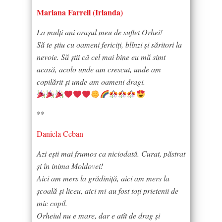
Mariana Farrell (Irlanda)
La mulți ani orașul meu de suflet Orhei!
Să te știu cu oameni fericiți, blînzi și săritori la
nevoie. Să știi că cel mai bine eu mă simt
acasă, acolo unde am crescut, unde am
copilărit și unde am oameni dragi.
**
Daniela Ceban
Azi ești mai frumos ca niciodată. Curat, păstrat
și în inima Moldovei!
Aici am mers la grădiniță, aici am mers la
școală și liceu, aici mi-au fost toți prietenii de
mic copil.
Orheiul nu e mare, dar e atît de drag și