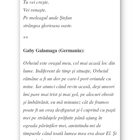
Tu vei crește,
Vei renaște,
Pe meleagul unde Ștefan
strângea glorioasa oaste.
**
Gaby Galamaga (Germania):
Orheiul este orașul meu, cel mai acasă loc din
lume. Indiferent de timp și situație, Orheiul
rămâne a fi un dor pe care-l port oriunde cu
mine. Iar atunci când revin acasă, deși uneori
îmi pare mai trist și mai gol, pe alocuri obosit
și îmbătrânit, eu mă minunez cât de frumos
poate fi un oraș desfigurat și-l cuprind cu pașii
mei pe străduțele prăfuite până ajung în
ograda părinților mei, amintindu-mi de
timpurile când toată lumea mea era doar El. Și