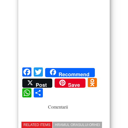
Facebook
Twitter
Recommend
Odnokla
Post
Save
WhatsApp
Partajează
Comentarii
RELATED ITEMS
HRAMUL ORASULUI ORHEI