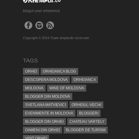
blogul unei orheience
Copyright © 2014 Toate drepturile rezervate
TAGS
ORHEI
ORHEIANCA BLOG
DESCOPERA MOLDOVA
ORHEIANCA
MOLDOVA
WINE OF MOLDOVA
BLOGGER DIN MOLDOVA
SVETLANA MATVIEVICI
ORHEIUL-VECHI
EVENIMENTE IN MOLDOVA
BLOGGERI
BLOGGER DIN ORHEI
CHATEAU VARTELY
OAMENI DIN ORHEI
BLOGGER DE TURISM
VISIT ORHEI