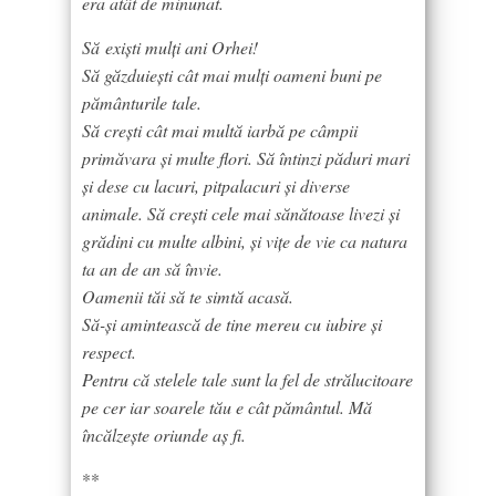
era atât de minunat.
Să
exiști mulți ani Orhei!
Să găzduiești cât mai mulți oameni buni pe
pământurile tale.
Să crești cât mai multă iarbă pe câmpii
primăvara și multe flori. Să întinzi păduri mari
și dese cu lacuri, pitpalacuri și diverse
animale. Să crești cele mai sănătoase livezi și
grădini cu multe albini, și vițe de vie ca natura
ta an de an să învie.
Oamenii tăi să te simtă acasă.
Să-și amintească de tine mereu cu iubire și
respect.
Pentru că stelele tale sunt la fel de strălucitoare
pe cer iar soarele tău e cât pământul. Mă
încălzește oriunde aș fi.
**