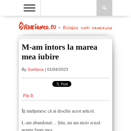
M-am întors la marea
mea iubire
By
Svetlana
|
01/04/2023
Pin It
Îți mulțumesc că ai deschis acest articol.
L-am abandonat… Știu, nu am nicio scuză
pentru fapta mea.