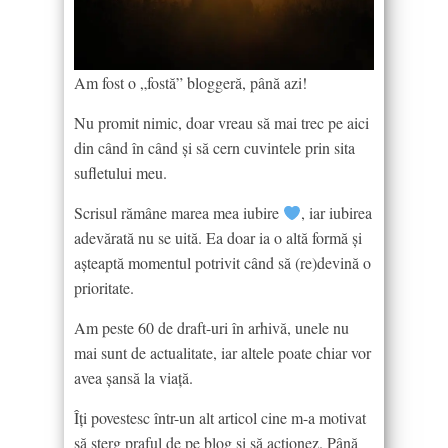
Am fost o „fostă” bloggeră, până azi!
Nu promit nimic, doar vreau să mai trec pe aici
din când în când și să cern cuvintele prin sita
sufletului meu.
Scrisul rămâne marea mea iubire
, iar iubirea
adevărată nu se uită. Ea doar ia o altă formă și
așteaptă momentul potrivit când să (re)devină o
prioritate.
Am peste 60 de draft-uri în arhivă, unele nu
mai sunt de actualitate, iar altele poate chiar vor
avea șansă la viață.
Îți povestesc într-un alt articol cine m-a motivat
să șterg praful de pe blog și să acționez. Până