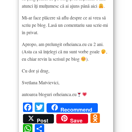
atunci îți mulțumesc că ai ajuns până aici
.
Mi-ar face plăcere să aflu despre ce ai vrea să
scriu pe blog. Lasă un comentariu sau scrie-mi
în privat.
Apropo, am prelungit orheianca.eu cu 2 ani.
(Asta ca să înțelegi că nu sunt vorbe goale
,
eu chiar revin la scrisul pe blog
).
Cu dor și drag,
Svetlana Matvievici,
autoarea bloguri orheianca.eu
Facebook
Twitter
Recommend
Odnokla
Post
Save
WhatsApp
Partajează