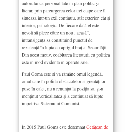
autorului ca personalitate în plan politic şi
literar, prin parcurgerea celor trei etape care îl
situează într-un exil continuu, atât exterior, cât şi
interior, psihologic. De fiecare dată el este
nevoit să plece către un nou ,,acasă”,
intransigenţa sa constituind punctul de
rezistenţă în lupta cu aprigul braţ al Securităţii.
Din acest motiv, coabitarea literaturii cu politica
este în mod evidentă în operele sale.
Paul Goma este si va rămâne omul legendă,
omul care în pofida obstacolelor si greutăţilor
puse în cale , nu a renunţat la poziţia sa, şi-a
menţinut verticalitatea şi a continuat să lupte
împotriva Sistemului Comunist.
–
În 2015 Paul Goma este desemnat
Cetățean de