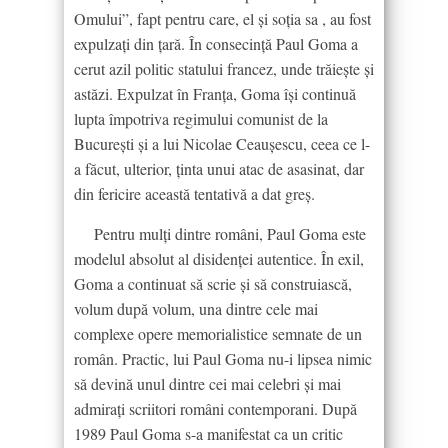
Omului”, fapt pentru care, el şi soţia sa , au fost
expulzaţi din ţară. În consecinţă Paul Goma a
cerut azil politic statului francez, unde trăieşte și
astăzi. Expulzat în Franța, Goma își continuă
lupta împotriva regimului comunist de la
Bucureşti și a lui Nicolae Ceaușescu, ceea ce l-
a făcut, ulterior, ținta unui atac de asasinat, dar
din fericire această tentativă a dat greș.
Pentru mulţi dintre români, Paul Goma este
modelul absolut al disidenţei autentice. În exil,
Goma a continuat să scrie şi să construiască,
volum după volum, una dintre cele mai
complexe opere memorialistice semnate de un
român. Practic, lui Paul Goma nu-i lipsea nimic
să devină unul dintre cei mai celebri şi mai
admiraţi scriitori români contemporani. După
1989 Paul Goma s-a manifestat ca un critic