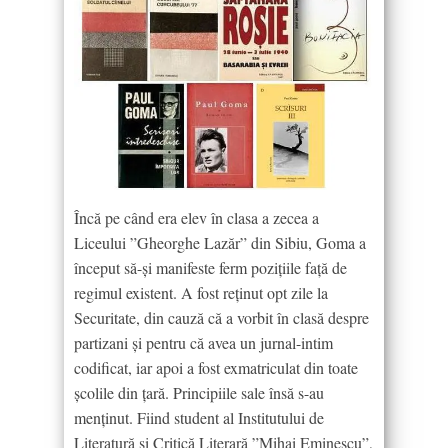
Încă pe când era elev în clasa a zecea a
Liceului ”Gheorghe Lazăr” din Sibiu, Goma a
început să-și manifeste ferm pozițiile faţă de
regimul existent. A fost reținut opt zile la
Securitate, din cauză că a vorbit în clasă despre
partizani și pentru că avea un jurnal-intim
codificat, iar apoi a fost exmatriculat din toate
școlile din țară. Principiile sale însă s-au
menținut. Fiind student al Institutului de
Literatură și Critică Literară ”Mihai Eminescu”,