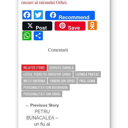
onoare al raionului Orhei
.
Facebook
Twitter
Recommend
Odnokla
Post
Save
WhatsApp
Partajează
Comentarii
RELATED ITEMS
GORGOS DANIELA
LICEUL TEORETIC ONISIFOR GHIBU
LUDMILA PANTAZ
MUTU ONORINA
OAMENI DIN ORHEI
PAUL GOMA
PERSONALITATI DIN BASARABIA
PERSONALITATI DIN ORHEI
← Previous Story
PETRU
BUNĂCALEA –
un fiu al