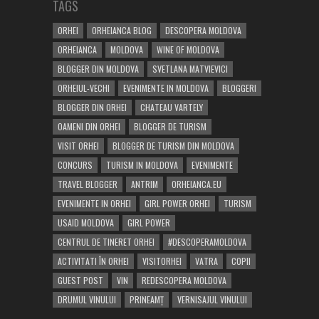
TAGS
ORHEI
ORHEIANCA BLOG
DESCOPERA MOLDOVA
ORHEIANCA
MOLDOVA
WINE OF MOLDOVA
BLOGGER DIN MOLDOVA
SVETLANA MATVIEVICI
ORHEIUL-VECHI
EVENIMENTE IN MOLDOVA
BLOGGERI
BLOGGER DIN ORHEI
CHATEAU VARTELY
OAMENI DIN ORHEI
BLOGGER DE TURISM
VISIT ORHEI
BLOGGER DE TURISM DIN MOLDOVA
CONCURS
TURISM IN MOLDOVA
EVENIMENTE
TRAVEL BLOGGER
ANTRIM
ORHEIANCA.EU
EVENIMENTE IN ORHEI
GIRL POWER ORHEI
TURISM
USAID MOLDOVA
GIRL POWER
CENTRUL DE TINERET ORHEI
#DESCOPERAMOLDOVA
ACTIVITATI ÎN ORHEI
VISITORHEI
VATRA
COPII
GUEST POST
VIN
REDESCOPERA MOLDOVA
DRUMUL VINULUI
PRINEAMŢ
VERNISAJUL VINULUI