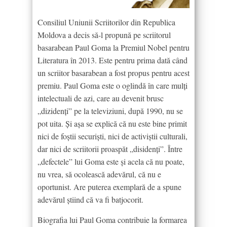
Consiliul Uniunii Scriitorilor din Republica
Moldova a decis să-l propună pe scriitorul
basarabean Paul Goma la Premiul Nobel pentru
Literatura în 2013. Este pentru prima dată când
un scriitor basarabean a fost propus pentru acest
premiu. Paul Goma este o oglindă în care mulţi
intelectuali de azi, care au devenit brusc
„dizidenţi” pe la televiziuni, după 1990, nu se
pot uita. Şi aşa se explică că nu este bine primit
nici de foştii securişti, nici de activiştii culturali,
dar nici de scriitorii proaspăt „disidenţi”. Între
„defectele” lui Goma este şi acela că nu poate,
nu vrea, să ocolească adevărul, că nu e
oportunist. Are puterea exemplară de a spune
adevărul ştiind că va fi batjocorit.
Biografia lui Paul Goma contribuie la formarea