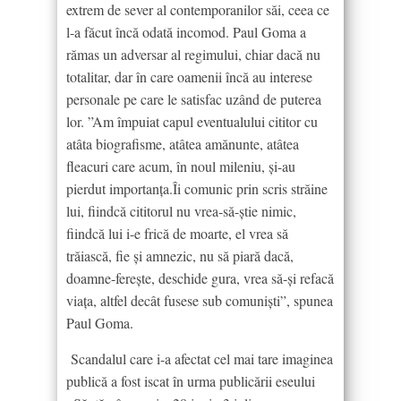
extrem de sever al contemporanilor săi, ceea ce
l-a făcut încă odată incomod. Paul Goma a
rămas un adversar al regimului, chiar dacă nu
totalitar, dar în care oamenii încă au interese
personale pe care le satisfac uzând de puterea
lor. ”Am împuiat capul eventualului cititor cu
atâta biografisme, atâtea amănunte, atâtea
fleacuri care acum, în noul mileniu, și-au
pierdut importanța.Îi comunic prin scris străine
lui, fiindcă cititorul nu vrea-să-știe nimic,
fiindcă lui i-e frică de moarte, el vrea să
trăiască, fie și amnezic, nu să piară dacă,
doamne-ferește, deschide gura, vrea să-și refacă
viața, altfel decât fusese sub comuniști”, spunea
Paul Goma.
Scandalul care i-a afectat cel mai tare imaginea
publică a fost iscat în urma publicării eseului