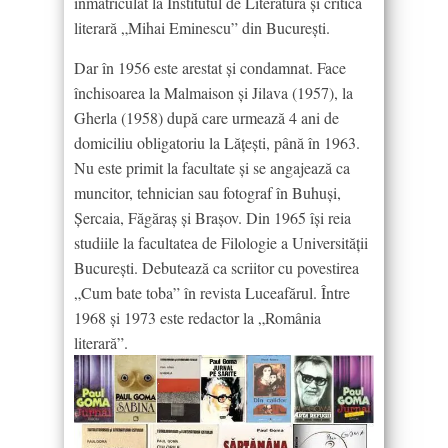
înmatriculat la Institutul de Literatură şi critică
literară „Mihai Eminescu” din Bucureşti.
Dar în 1956 este arestat şi condamnat. Face
închisoarea la Malmaison şi Jilava (1957), la
Gherla (1958) după care urmează 4 ani de
domiciliu obligatoriu la Lăţeşti, până în 1963.
Nu este primit la facultate şi se angajează ca
muncitor, tehnician sau fotograf în Buhuşi,
Şercaia, Făgăraş şi Braşov. Din 1965 îşi reia
studiile la facultatea de Filologie a Universităţii
Bucureşti. Debutează ca scriitor cu povestirea
„Cum bate toba” în revista Luceafărul. Între
1968 şi 1973 este redactor la „România
literară”.