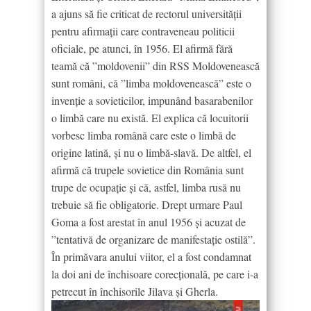
a ajuns să fie criticat de rectorul universității
pentru afirmații care contraveneau politicii
oficiale, pe atunci, în 1956. El afirmă fără
teamă că ”moldovenii” din RSS Moldovenească
sunt români, că ”limba moldovenească” este o
invenție a sovieticilor, impunând basarabenilor
o limbă care nu există. El explica că locuitorii
vorbesc limba română care este o limbă de
origine latină, și nu o limbă-slavă. De altfel, el
afirmă că trupele sovietice din România sunt
trupe de ocupație și că, astfel, limba rusă nu
trebuie să fie obligatorie. Drept urmare Paul
Goma a fost arestat în anul 1956 și acuzat de
”tentativă de organizare de manifestație ostilă”.
În primăvara anului viitor, el a fost condamnat
la doi ani de închisoare corecțională, pe care i-a
petrecut în închisorile Jilava și Gherla.