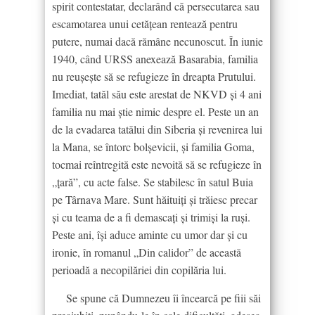
spirit contestatar, declarând că persecutarea sau
escamotarea unui cetăţean rentează pentru
putere, numai dacă rămâne necunoscut. În iunie
1940, când URSS anexează Basarabia, familia
nu reuşeşte să se refugieze în dreapta Prutului.
Imediat, tatăl său este arestat de NKVD şi 4 ani
familia nu mai ştie nimic despre el. Peste un an
de la evadarea tatălui din Siberia şi revenirea lui
la Mana, se întorc bolşevicii, și familia Goma,
tocmai reîntregită este nevoită să se refugieze în
„țară”, cu acte false. Se stabilesc în satul Buia
pe Târnava Mare. Sunt hăituiți și trăiesc precar
și cu teama de a fi demascați și trimiși la ruși.
Peste ani, îşi aduce aminte cu umor dar și cu
ironie, în romanul „Din calidor” de această
perioadă a necopilăriei din copilăria lui.
Se spune că Dumnezeu îi încearcă pe fiii săi