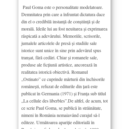
Paul Goma este o personalitate modelatoare.
Demnitatea prin care a înfruntat dictatura dace
din el o credibilă instanță de conștiință și de
morală. Ideile lui au fost neuitarea și exprimarea
răspicată a adevărului. Memoriile, scrisorile,
jurnalele articolele de presă și studiile sale
istorice sunt unice în sine prin adevărul spus
tranșat, fără cedări. Chiar și romanele sale,
produse ale ficțiunii artistice, ancorează în
realitatea istorică obiectivă. Romanul
„Ostinato” ce cuprinde mărturii din închisorile
româneşti, refuzat de editurile din ţară este
publicat în Germania (1971) şi Franţa sub titlul
„La cellule des liberbles”.De altfel, de acum, tot
ce scrie Paul Goma, se publică în străinătate,
nimeni în România nemaiavând curajul să-l
editeze. Următoarea apariţie editorială în