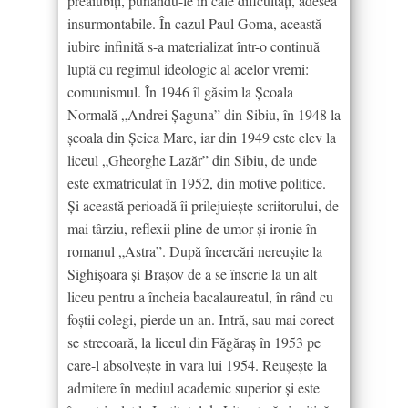
preaiubiţi, punându-le în cale dificultăţi, adesea
insurmontabile. În cazul Paul Goma, această
iubire infinită s-a materializat într-o continuă
luptă cu regimul ideologic al acelor vremi:
comunismul. În 1946 îl găsim la Școala
Normală „Andrei Șaguna” din Sibiu, în 1948 la
școala din Șeica Mare, iar din 1949 este elev la
liceul „Gheorghe Lazăr” din Sibiu, de unde
este exmatriculat în 1952, din motive politice.
Și această perioadă îi prilejuiește scriitorului, de
mai târziu, reflexii pline de umor și ironie în
romanul „Astra”. După încercări nereușite la
Sighişoara şi Braşov de a se înscrie la un alt
liceu pentru a încheia bacalaureatul, în rând cu
foştii colegi, pierde un an. Intră, sau mai corect
se strecoară, la liceul din Făgăraş în 1953 pe
care-l absolveşte în vara lui 1954. Reuşeşte la
admitere în mediul academic superior şi este