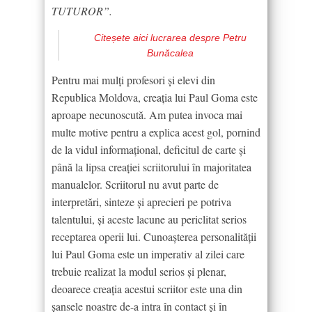
TUTUROR”.
Citeșete aici lucrarea despre Petru
Bunăcalea
Pentru mai mulți profesori și elevi din
Republica Moldova, creația lui Paul Goma este
aproape necunoscută. Am putea invoca mai
multe motive pentru a explica acest gol, pornind
de la vidul informațional, deficitul de carte și
până la lipsa creației scriitorului în majoritatea
manualelor. Scriitorul nu avut parte de
interpretări, sinteze și aprecieri pe potriva
talentului, și aceste lacune au periclitat serios
receptarea operii lui. Cunoașterea personalităţii
lui Paul Goma este un imperativ al zilei care
trebuie realizat la modul serios și plenar,
deoarece creația acestui scriitor este una din
șansele noastre de-a intra în contact și în