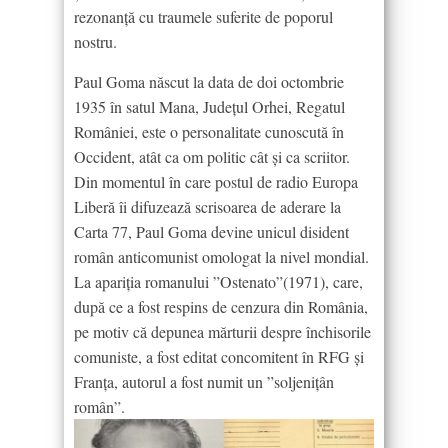
rezonanță cu traumele suferite de poporul
nostru.
Paul Goma născut la data de doi octombrie
1935 în satul Mana, Județul Orhei, Regatul
României, este o personalitate cunoscută în
Occident, atât ca om politic cât și ca scriitor.
Din momentul în care postul de radio Europa
Liberă îi difuzează scrisoarea de aderare la
Carta 77, Paul Goma devine unicul disident
român anticomunist omologat la nivel mondial.
La apariția romanului ”Ostenato”(1971), care,
după ce a fost respins de cenzura din România,
pe motiv că depunea mărturii despre închisorile
comuniste, a fost editat concomitent în RFG și
Franța, autorul a fost numit un ”soljenițân
român”.