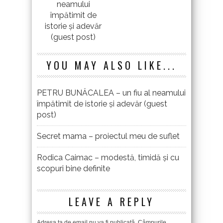
neamului
împătimit de
istorie și adevăr
(guest post)
YOU MAY ALSO LIKE...
PETRU BUNĂCALEA – un fiu al neamului
împătimit de istorie și adevăr (guest
post)
Secret mama – proiectul meu de suflet
Rodica Caimac – modestă, timidă și cu
scopuri bine definite
LEAVE A REPLY
Adresa ta de email nu va fi publicată.
Câmpurile