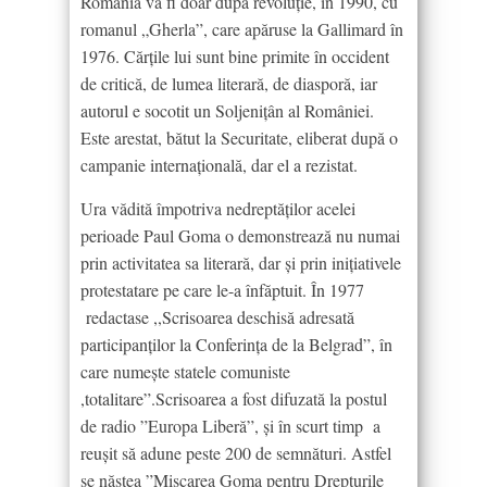
România va fi doar după revoluţie, în 1990, cu
romanul „Gherla”, care apăruse la Gallimard în
1976. Cărţile lui sunt bine primite în occident
de critică, de lumea literară, de diasporă, iar
autorul e socotit un Soljeniţân al României.
Este arestat, bătut la Securitate, eliberat după o
campanie internaţională, dar el a rezistat.
Ura vădită împotriva nedreptăţilor acelei
perioade Paul Goma o demonstrează nu numai
prin activitatea sa literară, dar şi prin inițiativele
protestatare pe care le-a înfăptuit. În 1977
redactase ,,Scrisoarea deschisă adresată
participanţilor la Conferinţa de la Belgrad”, în
care numeşte statele comuniste
,totalitare”.Scrisoarea a fost difuzată la postul
de radio ”Europa Liberă”, şi în scurt timp a
reuşit să adune peste 200 de semnături. Astfel
se năştea ”Mișcarea Goma pentru Drepturile