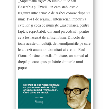
,,Săptămâna roşie: 28 iunie-3 iulie sau
Basarabia şi Evreii”, în care stabileşte o
legătură între crimele de război comise după 22
iunie 1941 de regimul antonescian împotriva
evreilor şi ceea ce numeşte ,,răzbunarea pentru
faptele reprobabile din anul precedent”, pentru
ce a fost acuzat de antisemitism. Dincolo de
toate aceste dificultăţi, de nemulţumirile pe care
le-a trezit anumitor demnitari ai vremii, Paul
Goma rămâne un exilat în uitare, un nomad al
dreptăţii, care apus pe hârtie chinurile unui
popor.