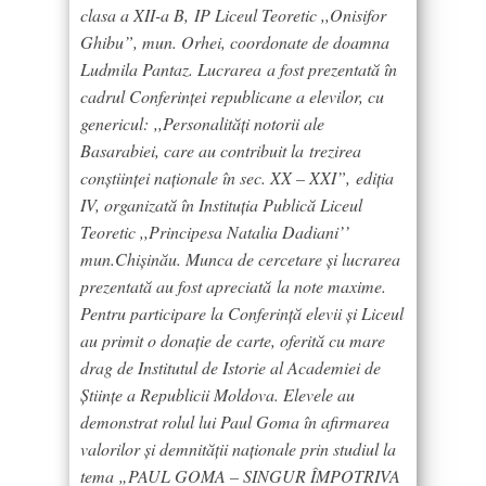
clasa a XII-a B, IP Liceul Teoretic ,,Onisifor
Ghibu”, mun. Orhei, coordonate de doamna
Ludmila Pantaz. Lucrarea a fost prezentată în
cadrul Conferinței republicane a elevilor, cu
genericul: ,,Personalități notorii ale
Basarabiei, care au contribuit la trezirea
conștiinței naționale în sec. XX – XXI”, ediția
IV, organizată în Instituția Publică Liceul
Teoretic ,,Principesa Natalia Dadiani’’
mun.Chișinău. Munca de cercetare și lucrarea
prezentată au fost apreciată
la note maxime.
Pentru participare la Conferință elevii și Liceul
au primit o donație de carte, oferită cu mare
drag de Institutul de Istorie al Academiei de
Științe a Republicii Moldova. Elevele au
demonstrat rolul lui Paul Goma în afirmarea
valorilor și demnității naționale prin studiul la
tema „PAUL GOMA – SINGUR ÎMPOTRIVA