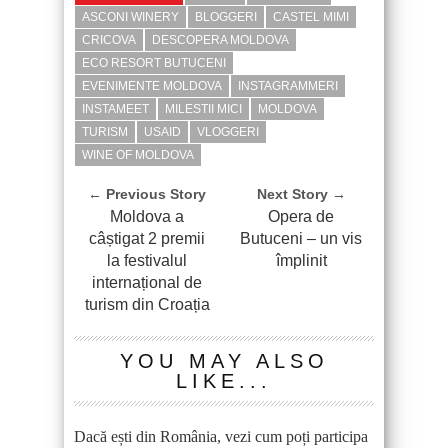
ASCONI WINERY
BLOGGERI
CASTEL MIMI
CRICOVA
DESCOPERA MOLDOVA
ECO RESORT BUTUCENI
EVENIMENTE MOLDOVA
INSTAGRAMMERI
INSTAMEET
MILESTII MICI
MOLDOVA
TURISM
USAID
VLOGGERI
WINE OF MOLDOVA
← Previous Story
Next Story →
Moldova a
Opera de
câștigat 2 premii
Butuceni – un vis
la festivalul
împlinit
internațional de
turism din Croația
YOU MAY ALSO
LIKE...
Dacă ești din România, vezi cum poți participa