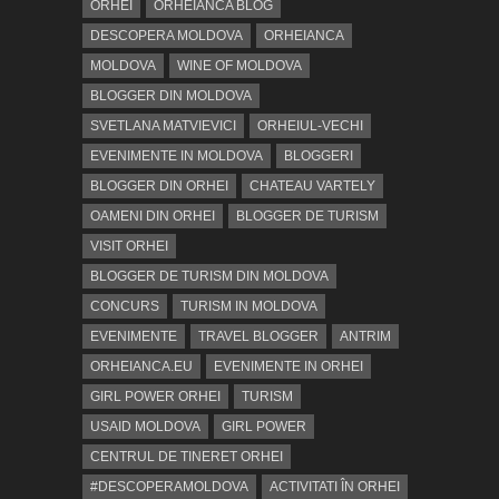
ORHEI
ORHEIANCA BLOG
DESCOPERA MOLDOVA
ORHEIANCA
MOLDOVA
WINE OF MOLDOVA
BLOGGER DIN MOLDOVA
SVETLANA MATVIEVICI
ORHEIUL-VECHI
EVENIMENTE IN MOLDOVA
BLOGGERI
BLOGGER DIN ORHEI
CHATEAU VARTELY
OAMENI DIN ORHEI
BLOGGER DE TURISM
VISIT ORHEI
BLOGGER DE TURISM DIN MOLDOVA
CONCURS
TURISM IN MOLDOVA
EVENIMENTE
TRAVEL BLOGGER
ANTRIM
ORHEIANCA.EU
EVENIMENTE IN ORHEI
GIRL POWER ORHEI
TURISM
USAID MOLDOVA
GIRL POWER
CENTRUL DE TINERET ORHEI
#DESCOPERAMOLDOVA
ACTIVITATI ÎN ORHEI