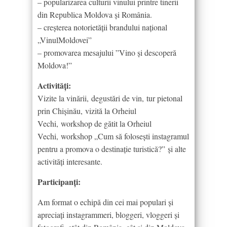
– popularizarea culturii vinului printre tinerii
din Republica Moldova și România.
– creșterea notorietății brandului național
„VinulMoldovei”
– promovarea mesajului ”Vino și descoperă
Moldova!”
Activități:
Vizite la vinării, degustări de vin, tur pietonal
prin Chișinău, vizită la Orheiul
Vechi, workshop de gătit la Orheiul
Vechi, workshop „Cum să folosești instagramul
pentru a promova o destinație turistică?” și alte
activități interesante.
Participanți:
Am format o echipă din cei mai populari și
apreciați instagrammeri, bloggeri, vloggeri și