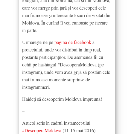
fotografi, atât din România, cât și din Moldova,
care vor merge prin țară și vor descoperi cele
mai frumoase și interesante locuri de vizitat din
Moldova. În curând îi veți cunoaște pe fiecare
în parte.
Urmărește-ne pe
pagina de facebook
a
proiectului, unde vor distribui în timp real,
postările participanților. De asemenea fii cu
ochii pe hashtagul #DescoperaMoldova (pe
instagram), unde vom avea grijă să postăm cele
mai frumoase momente surprinse de
instagrammeri.
Haideți să descoperim Moldova împreună!
–
Articol scris în cadrul Instameet-ului
#DescoperaMoldova
(11-15 mai 2016),