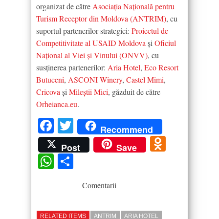
organizat de către
Asociația Națională pentru
Turism Receptor din Moldova (ANTRIM)
, cu
suportul partenerilor strategici:
Proiectul de
Competitivitate al USAID Moldova
și
Oficiul
Național al Viei și Vinului (ONVV)
, cu
susținerea partenerilor:
Aria Hotel
,
Eco Resort
Butuceni
,
ASCONI Winery
,
Castel Mimi
,
Cricova
și
Mileștii Mici
, găzduit de către
Orheianca.eu
.
Facebook
Twitter
Recommend
Odnokla
Post
Save
WhatsApp
Partajează
Comentarii
RELATED ITEMS
ANTRIM
ARIA HOTEL