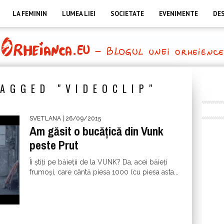
LA FEMININ
LUMEA LIEI
SOCIETATE
EVENIMENTE
DE
AGGED "VIDEOCLIP"
SVETLANA
| 26/09/2015
Am găsit o bucățică din Vunk
peste Prut
Îi știți pe băieții de la VUNK? Da, acei băieți
frumoși, care cântă piesa 1000 (cu piesa asta...