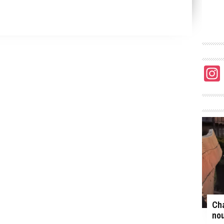
Cha
nou