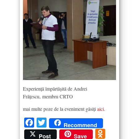
Experiență împărtășită de Andrei
Frățescu, membru CRTO
mai multe poze de la eveniment găsiți
aici
.
Facebook
Twitter
Recommend
Odnokla
Post
Save