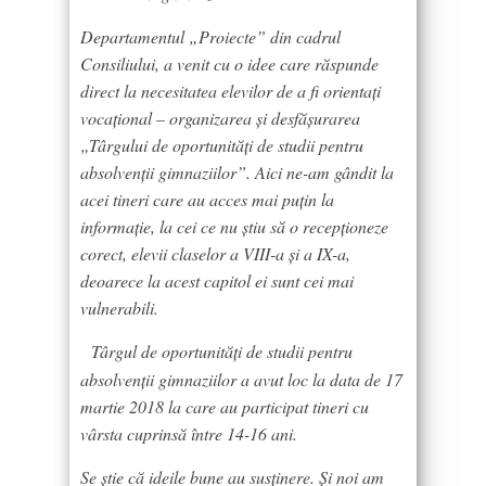
Departamentul „Proiecte” din cadrul
Consiliului, a venit cu o idee care răspunde
direct la necesitatea elevilor de a fi orientați
vocațional – organizarea și desfășurarea
„Târgului de oportunități de studii pentru
absolvenții gimnaziilor”. Aici ne-am gândit la
acei tineri care au acces mai puțin la
informație, la cei ce nu știu să o recepționeze
corect, elevii claselor a VIII-a și a IX-a,
deoarece la acest capitol ei sunt cei mai
vulnerabili.
Târgul de oportunități de studii pentru
absolvenții gimnaziilor a avut loc la data de 17
martie 2018 la care au participat tineri cu
vârsta cuprinsă între 14-16 ani.
Se știe că ideile bune au susținere. Și noi am