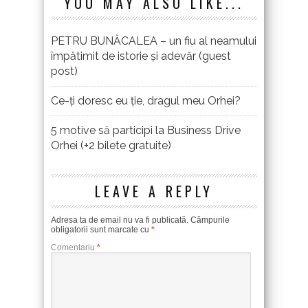
YOU MAY ALSO LIKE...
PETRU BUNĂCALEA – un fiu al neamului
împătimit de istorie și adevăr (guest
post)
Ce-ți doresc eu ție, dragul meu Orhei?
5 motive să participi la Business Drive
Orhei (+2 bilete gratuite)
LEAVE A REPLY
Adresa ta de email nu va fi publicată.
Câmpurile
obligatorii sunt marcate cu
*
Comentariu
*