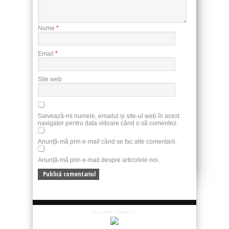
Nume
*
Email
*
Site web
Salvează-mi numele, emailul și site-ul web în acest
navigator pentru data viitoare când o să comentez.
Anunță-mă prin e-mail când se fac alte comentarii.
Anunță-mă prin e-mail despre articolele noi.
ADVERTISEMENT