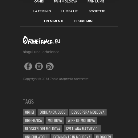
ORHEI
PRIN MOLDOVA
PRIN LUME
LA FEMININ
LUMEA LIEI
SOCIETATE
EVENIMENTE
DESPRE MINE
blogul unei orheience
Copyright © 2014 Toate drepturile rezervate
TAGS
ORHEI
ORHEIANCA BLOG
DESCOPERA MOLDOVA
ORHEIANCA
MOLDOVA
WINE OF MOLDOVA
BLOGGER DIN MOLDOVA
SVETLANA MATVIEVICI
ORHEIUL-VECHI
EVENIMENTE IN MOLDOVA
BLOGGERI