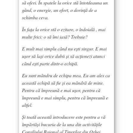
să oferi. În spatele la orice stă întotdeauna un
gând, o energie, un efort, o dorință de a
schimba ceva.
În fața la orice stă o ezitare, o îndoială , mai
multe frici: o să îmi iasă? Trebuie?
E mult mai simplu când nu ești singur. E mai
ușor să lași orice dubii și să acționezi atunci
când ești parte dintr-o echipă.
Eu sunt mândru de echipa mea. Eu am ales ca
această echipă să fie și ea mândră de mine.
Pentru că împreună e mai ușor, pentru că
împreună e mai simplu, pentru că împreună e
altfel.
Și toată această introducere este pentru a vă
împărtăși bucuria de la una din activitățile
Consiliului Raional al Tinerilor din Orhei.