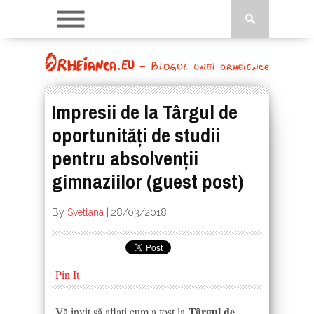
Impresii de la Târgul de
oportunități de studii
pentru absolvenții
gimnaziilor (guest post)
By
Svetlana
|
28/03/2018
Pin It
Târgul de
Vă invit să aflați cum a fost la