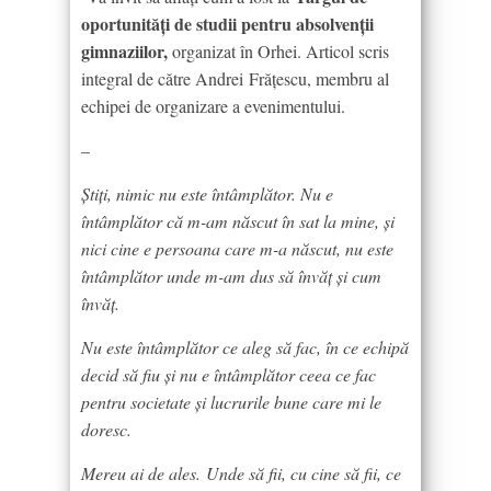
oportunități de studii pentru absolvenții
gimnaziilor,
organizat în Orhei. Articol scris
integral de către Andrei Frățescu, membru al
echipei de organizare a evenimentului.
–
Știți, nimic nu este întâmplător. Nu e
întâmplător că m-am născut în sat la mine, și
nici cine e persoana care m-a născut, nu este
întâmplător unde m-am dus să învăț și cum
învăț.
Nu este întâmplător ce aleg să fac, în ce echipă
decid să fiu și nu e întâmplător ceea ce fac
pentru societate și lucrurile bune care mi le
doresc.
Mereu ai de ales.
Unde să fii, cu cine să fii, ce