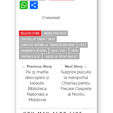
WhatsApp
Partajează
Comentarii
RELATED ITEMS
ANDREI FRATESCU
CENTRUL DE TINERET ORHEI
CONSILIUL RAIONAL AL TINERILOR DIN ORHEI
CRTO
EVENIMENTE IN ORHEI
GUEST POST
ORHEI
ORHEINCA BLOG
TARGUL DE OPORTUNITATI
← Previous Story
Next Story →
Pe 31 martie
Surprize plăcute
descoperă și
la Aeroportul
iubește:
Chișinău pentru
Biblioteca
Fiecare Oaspete
Națională a
al Nostru
Moldovei