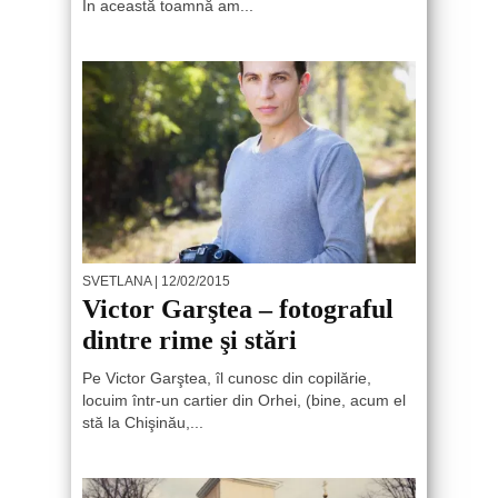
În această toamnă am...
SVETLANA
| 12/02/2015
Victor Garştea – fotograful
dintre rime şi stări
Pe Victor Garştea, îl cunosc din copilărie,
locuim într-un cartier din Orhei, (bine, acum el
stă la Chişinău,...