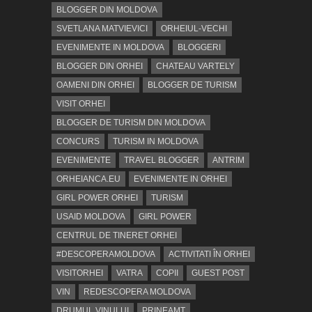
BLOGGER DIN MOLDOVA
SVETLANA MATVIEVICI
ORHEIUL-VECHI
EVENIMENTE IN MOLDOVA
BLOGGERI
BLOGGER DIN ORHEI
CHATEAU VARTELY
OAMENI DIN ORHEI
BLOGGER DE TURISM
VISIT ORHEI
BLOGGER DE TURISM DIN MOLDOVA
CONCURS
TURISM IN MOLDOVA
EVENIMENTE
TRAVEL BLOGGER
ANTRIM
ORHEIANCA.EU
EVENIMENTE IN ORHEI
GIRL POWER ORHEI
TURISM
USAID MOLDOVA
GIRL POWER
CENTRUL DE TINERET ORHEI
#DESCOPERAMOLDOVA
ACTIVITATI ÎN ORHEI
VISITORHEI
VATRA
COPII
GUEST POST
VIN
REDESCOPERA MOLDOVA
DRUMUL VINULUI
PRINEAMŢ