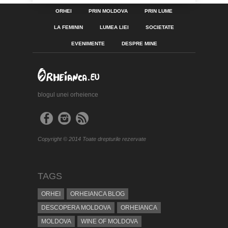
ORHEI
PRIN MOLDOVA
PRIN LUME
LA FEMININ
LUMEA LIEI
SOCIETATE
EVENIMENTE
DESPRE MINE
blogul unei orheience
Copyright © 2014 Toate drepturile rezervate
TAGS
ORHEI
ORHEIANCA BLOG
DESCOPERA MOLDOVA
ORHEIANCA
MOLDOVA
WINE OF MOLDOVA