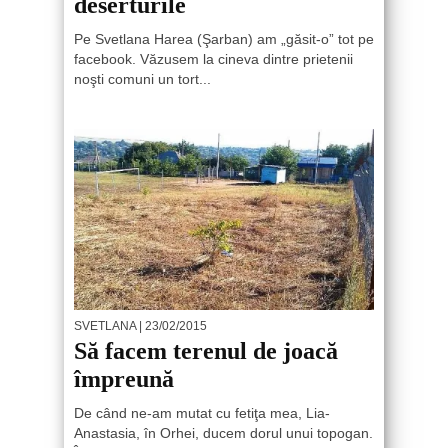
deserturile
Pe Svetlana Harea (Şarban) am „găsit-o” tot pe
facebook. Văzusem la cineva dintre prietenii
noşti comuni un tort...
SVETLANA
| 23/02/2015
Să facem terenul de joacă
împreună
De când ne-am mutat cu fetiţa mea, Lia-
Anastasia, în Orhei, ducem dorul unui topogan.