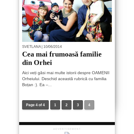
SVETLANA
| 10/06/2014
Cea mai frumoasă familie
din Orhei
Aici veți găsi mai multe istorii despre OAMENII
Orheiului. Deschid această rubrică cu familia
Boțan :). Ea –...
Page 4 of 4
1
2
3
4
ADVERTISEMENT