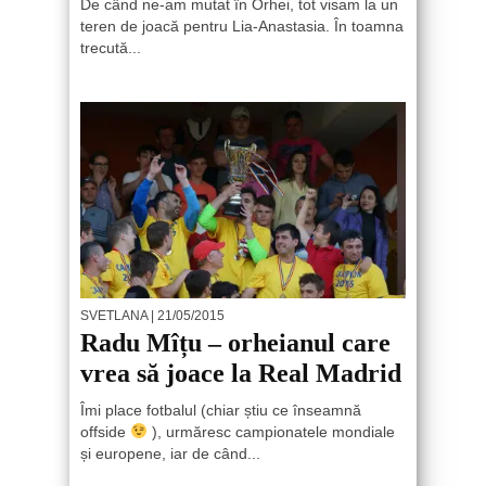
De când ne-am mutat în Orhei, tot visam la un
teren de joacă pentru Lia-Anastasia. În toamna
trecută...
SVETLANA
| 21/05/2015
Radu Mîțu – orheianul care
vrea să joace la Real Madrid
Îmi place fotbalul (chiar știu ce înseamnă
offside
), urmăresc campionatele mondiale
și europene, iar de când...