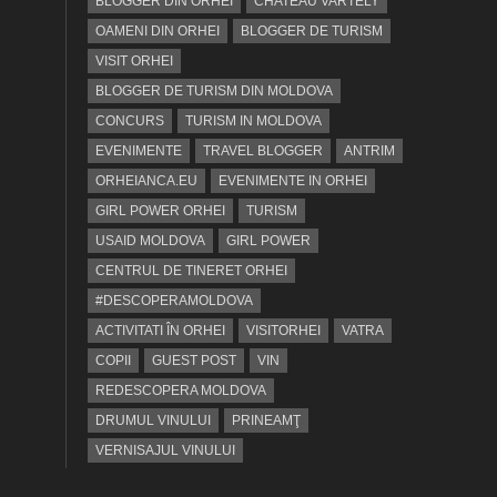
BLOGGER DIN ORHEI
CHATEAU VARTELY
OAMENI DIN ORHEI
BLOGGER DE TURISM
VISIT ORHEI
BLOGGER DE TURISM DIN MOLDOVA
CONCURS
TURISM IN MOLDOVA
EVENIMENTE
TRAVEL BLOGGER
ANTRIM
ORHEIANCA.EU
EVENIMENTE IN ORHEI
GIRL POWER ORHEI
TURISM
USAID MOLDOVA
GIRL POWER
CENTRUL DE TINERET ORHEI
#DESCOPERAMOLDOVA
ACTIVITATI ÎN ORHEI
VISITORHEI
VATRA
COPII
GUEST POST
VIN
REDESCOPERA MOLDOVA
DRUMUL VINULUI
PRINEAMŢ
VERNISAJUL VINULUI