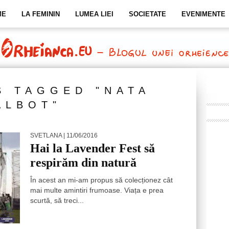
ME
LA FEMININ
LUMEA LIEI
SOCIETATE
EVENIMENTE
S TAGGED "NATA
ALBOT"
SVETLANA
| 11/06/2016
Hai la Lavender Fest să
respirăm din natură
În acest an mi-am propus să colecționez cât
mai multe amintiri frumoase. Viața e prea
scurtă, să treci...