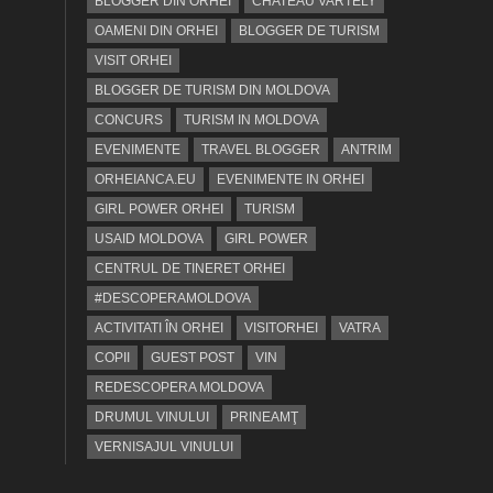
BLOGGER DIN ORHEI
CHATEAU VARTELY
OAMENI DIN ORHEI
BLOGGER DE TURISM
VISIT ORHEI
BLOGGER DE TURISM DIN MOLDOVA
CONCURS
TURISM IN MOLDOVA
EVENIMENTE
TRAVEL BLOGGER
ANTRIM
ORHEIANCA.EU
EVENIMENTE IN ORHEI
GIRL POWER ORHEI
TURISM
USAID MOLDOVA
GIRL POWER
CENTRUL DE TINERET ORHEI
#DESCOPERAMOLDOVA
ACTIVITATI ÎN ORHEI
VISITORHEI
VATRA
COPII
GUEST POST
VIN
REDESCOPERA MOLDOVA
DRUMUL VINULUI
PRINEAMŢ
VERNISAJUL VINULUI