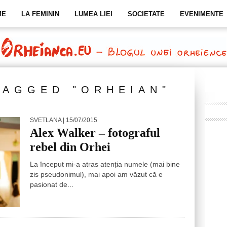
ME
LA FEMININ
LUMEA LIEI
SOCIETATE
EVENIMENTE
TAGGED "ORHEIAN"
SVETLANA
| 15/07/2015
Alex Walker – fotograful
rebel din Orhei
La început mi-a atras atenția numele (mai bine
zis pseudonimul), mai apoi am văzut că e
pasionat de...