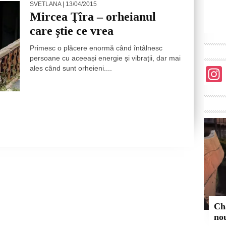
SVETLANA
| 13/04/2015
Mircea Ţîra – orheianul
care știe ce vrea
Primesc o plăcere enormă când întâlnesc
persoane cu aceeași energie și vibrații, dar mai
ales când sunt orheieni....
Ch
no