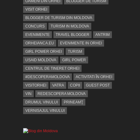
OAMENI DIN ORHEI
BLOGGER DE TURISM
VISIT ORHEI
BLOGGER DE TURISM DIN MOLDOVA
CONCURS
TURISM IN MOLDOVA
EVENIMENTE
TRAVEL BLOGGER
ANTRIM
ORHEIANCA.EU
EVENIMENTE IN ORHEI
GIRL POWER ORHEI
TURISM
USAID MOLDOVA
GIRL POWER
CENTRUL DE TINERET ORHEI
#DESCOPERAMOLDOVA
ACTIVITATI ÎN ORHEI
VISITORHEI
VATRA
COPII
GUEST POST
VIN
REDESCOPERA MOLDOVA
DRUMUL VINULUI
PRINEAMŢ
VERNISAJUL VINULUI