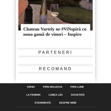
Chateau Vartely ne #ViNspiră cu
noua gamă de vinuri – Inspiro
PARTENERI
RECOMAND
ORHEI
PRIN MOLDOVA
PRIN LUME
LA FEMININ
LUMEA LIEI
SOCIETATE
EVENIMENTE
DESPRE MINE