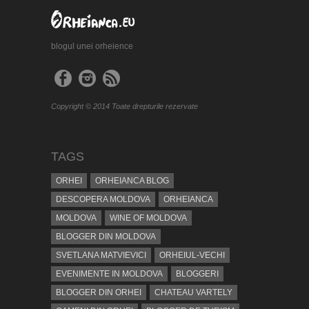
blogul unei orheience
Copyright © 2014 Toate drepturile rezervate
TAGS
ORHEI
ORHEIANCA BLOG
DESCOPERA MOLDOVA
ORHEIANCA
MOLDOVA
WINE OF MOLDOVA
BLOGGER DIN MOLDOVA
SVETLANA MATVIEVICI
ORHEIUL-VECHI
EVENIMENTE IN MOLDOVA
BLOGGERI
BLOGGER DIN ORHEI
CHATEAU VARTELY