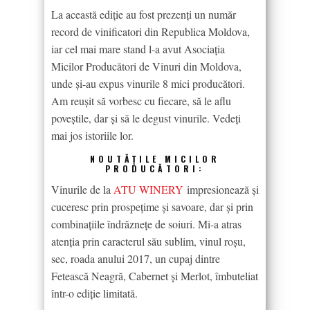
La această ediție au fost prezenți un număr
record de vinificatori din Republica Moldova,
iar cel mai mare stand l-a avut Asociația
Micilor Producători de Vinuri din Moldova,
unde și-au expus vinurile 8 mici producători.
Am reușit să vorbesc cu fiecare, să le aflu
poveștile, dar și să le degust vinurile. Vedeți
mai jos istoriile lor.
NOUTĂȚILE MICILOR
PRODUCĂTORI:
Vinurile de la
ATU WINERY
impresionează și
cuceresc prin prospețime și savoare, dar și prin
combinațiile îndrăznețe de soiuri. Mi-a atras
atenția prin caracterul său sublim, vinul roșu,
sec, roada anului 2017, un cupaj dintre
Fetească Neagră, Cabernet și Merlot, îmbuteliat
într-o ediție limitată.