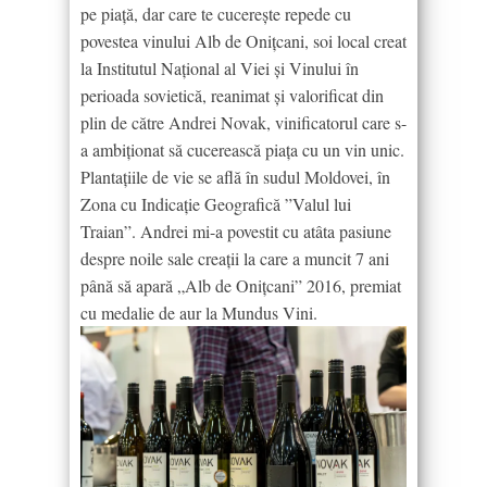
pe piață, dar care te cucerește repede cu
povestea vinului Alb de Onițcani, soi local creat
la Institutul Național al Viei și Vinului în
perioada sovietică, reanimat și valorificat din
plin de către Andrei Novak, vinificatorul care s-
a ambiționat să cucerească piața cu un vin unic.
Plantațiile de vie se află în sudul Moldovei, în
Zona cu Indicație Geografică ”Valul lui
Traian”. Andrei mi-a povestit cu atâta pasiune
despre noile sale creații la care a muncit 7 ani
până să apară „Alb de Onițcani” 2016, premiat
cu medalie de aur la Mundus Vini.