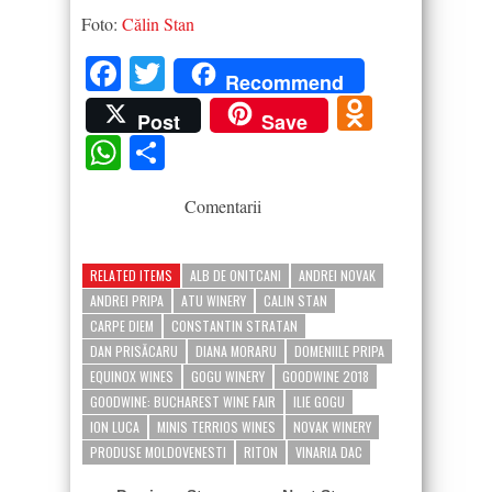
Foto:
Călin Stan
Facebook
Twitter
Recommend
Odnokla
Post
Save
WhatsApp
Partajează
Comentarii
RELATED ITEMS
ALB DE ONITCANI
ANDREI NOVAK
ANDREI PRIPA
ATU WINERY
CALIN STAN
CARPE DIEM
CONSTANTIN STRATAN
DAN PRISĂCARU
DIANA MORARU
DOMENIILE PRIPA
EQUINOX WINES
GOGU WINERY
GOODWINE 2018
GOODWINE: BUCHAREST WINE FAIR
ILIE GOGU
ION LUCA
MINIS TERRIOS WINES
NOVAK WINERY
PRODUSE MOLDOVENESTI
RITON
VINARIA DAC