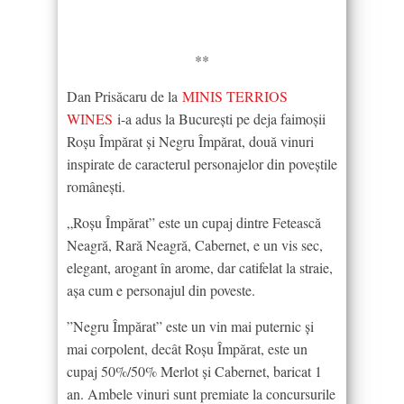
**
Dan Prisăcaru de la
MINIS TERRIOS
WINES
i-a adus la București pe deja faimoșii
Roșu Împărat și Negru Împărat, două vinuri
inspirate de caracterul personajelor din poveștile
românești.
„Roșu Împărat” este un cupaj dintre Fetească
Neagră, Rară Neagră, Cabernet, e un vis sec,
elegant, arogant în arome, dar catifelat la straie,
așa cum e personajul din poveste.
”Negru Împărat” este un vin mai puternic și
mai corpolent, decât Roșu Împărat, este un
cupaj 50%/50% Merlot și Cabernet, baricat 1
an. Ambele vinuri sunt premiate la concursurile