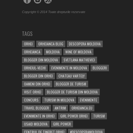
Copyright © 2014 Toate drepturile rezervate
TAGS
ORHEI
ORHEIANCA BLOG
DESCOPERA MOLDOVA
ORHEIANCA
MOLDOVA
WINE OF MOLDOVA
BLOGGER DIN MOLDOVA
SVETLANA MATVIEVICI
ORHEIUL-VECHI
EVENIMENTE IN MOLDOVA
BLOGGERI
BLOGGER DIN ORHEI
CHATEAU VARTELY
OAMENI DIN ORHEI
BLOGGER DE TURISM
VISIT ORHEI
BLOGGER DE TURISM DIN MOLDOVA
CONCURS
TURISM IN MOLDOVA
EVENIMENTE
TRAVEL BLOGGER
ANTRIM
ORHEIANCA.EU
EVENIMENTE IN ORHEI
GIRL POWER ORHEI
TURISM
USAID MOLDOVA
GIRL POWER
CENTRUL DE TINERET ORHEI
#DESCOPERAMOLDOVA