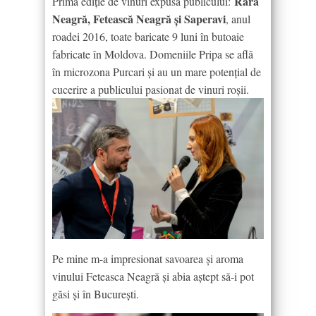
Rară
Prima ediție de vinuri expusă publicului:
Neagră, Fetească Neagră și Saperavi
, anul
roadei 2016, toate baricate 9 luni în butoaie
fabricate în Moldova. Domeniile Pripa se află
în microzona Purcari și au un mare potențial de
cucerire a publicului pasionat de vinuri roșii.
Pe mine m-a impresionat savoarea și aroma
vinului Feteasca Neagră și abia aștept să-i pot
găsi și în București.