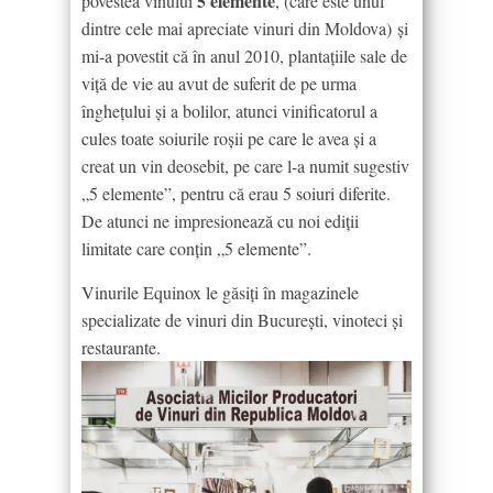
5 elemente
povestea vinului
, (care este unul
dintre cele mai apreciate vinuri din Moldova)
și
mi-a povestit că în anul 2010, plantațiile sale de
viță de vie au avut de suferit de pe urma
înghețului și a bolilor, atunci vinificatorul a
cules toate soiurile roșii pe care le avea și a
creat un vin deosebit, pe care l-a numit sugestiv
„5 elemente”, pentru că erau 5 soiuri diferite.
De atunci ne impresionează cu noi ediții
limitate care conțin „5 elemente”.
Vinurile Equinox le găsiți în magazinele
specializate de vinuri din București, vinoteci și
restaurante.