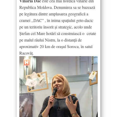
Vinăria Dac
este cea mai nordică vinărie din
Republica Moldova. Denumirea sa se bazează
pe legătura dintre amplasarea geografică a
cramei ,,DAC” , în inima spațiului geto-dacic
pe un teritoriu însorit și strategic, acolo unde
Ștefan cel Mare hotărî să construiască o cetate
pe malul râului Nistru, la o distanță de
aproximativ 20 km de orașul Soroca, în satul
Racovăț.