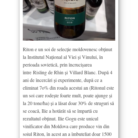
Riton e un soi de selecție moldovenesc obținut
la Institutul Național al Viei și Vinului, în
perioada sovietică, prin încrucișarea
între Risling de Rhin și Villard Blanc. După 4
ani de încercări și experimente, după ce a
eliminat 7o% din roada acestui an (Ritonul este
un soi care rodește foarte mult, poate ajunge și
la 20 tone/ha) și a lăsat doar 30% de struguri să
se coacă, Ilie a hotărât să se împartă cu
rezultatul obținut. Ilie Gogu este unicul
vinificator din Moldova care produce vin din
soiul Riton, în acest an a îmbuteliat doar 1500