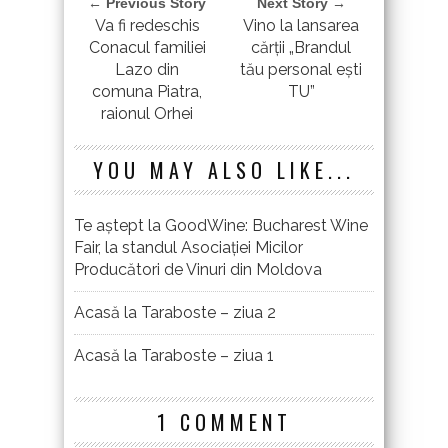
← Previous Story
Next Story →
Va fi redeschis
Vino la lansarea
Conacul familiei
cărții „Brandul
Lazo din
tău personal ești
comuna Piatra,
TU”
raionul Orhei
YOU MAY ALSO LIKE...
Te aștept la GoodWine: Bucharest Wine
Fair, la standul Asociației Micilor
Producători de Vinuri din Moldova
Acasă la Taraboste – ziua 2
Acasă la Taraboste – ziua 1
1 COMMENT