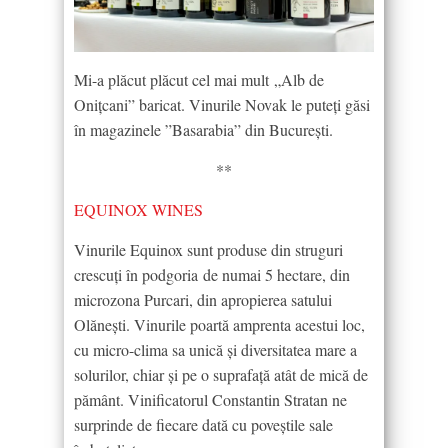
Mi-a plăcut plăcut cel mai mult „Alb de
Onițcani” baricat. Vinurile Novak le puteți găsi
în magazinele ”Basarabia” din București.
**
EQUINOX WINES
Vinurile Equinox sunt produse din struguri
crescuți în podgoria de numai 5 hectare, din
microzona Purcari, din apropierea satului
Olănești. Vinurile poartă amprenta acestui loc,
cu micro-clima sa unică și diversitatea mare a
solurilor, chiar și pe o suprafață atât de mică de
pământ. Vinificatorul Constantin Stratan ne
surprinde de fiecare dată cu poveștile sale