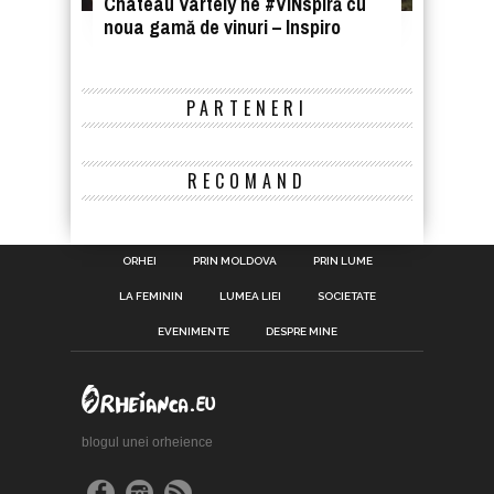
Chateau Vartely ne #ViNspiră cu
noua gamă de vinuri – Inspiro
PARTENERI
RECOMAND
ORHEI
PRIN MOLDOVA
PRIN LUME
LA FEMININ
LUMEA LIEI
SOCIETATE
EVENIMENTE
DESPRE MINE
blogul unei orheience