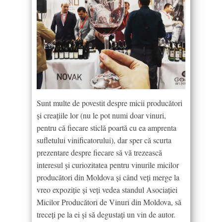
Sunt multe de povestit despre micii producători
și creațiile lor (nu le pot numi doar vinuri,
pentru că fiecare sticlă poartă cu ea amprenta
sufletului vinificatorului), dar sper că scurta
prezentare despre fiecare să vă trezească
interesul și curiozitatea pentru vinurile micilor
producători din Moldova și când veți merge la
vreo expoziție și veți vedea standul Asociației
Micilor Producători de Vinuri din Moldova, să
treceți pe la ei și să degustați un vin de autor.